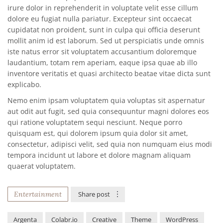
irure dolor in reprehenderit in voluptate velit esse cillum
dolore eu fugiat nulla pariatur. Excepteur sint occaecat
cupidatat non proident, sunt in culpa qui officia deserunt
mollit anim id est laborum. Sed ut perspiciatis unde omnis
iste natus error sit voluptatem accusantium doloremque
laudantium, totam rem aperiam, eaque ipsa quae ab illo
inventore veritatis et quasi architecto beatae vitae dicta sunt
explicabo.
Nemo enim ipsam voluptatem quia voluptas sit aspernatur
aut odit aut fugit, sed quia consequuntur magni dolores eos
qui ratione voluptatem sequi nesciunt. Neque porro
quisquam est, qui dolorem ipsum quia dolor sit amet,
consectetur, adipisci velit, sed quia non numquam eius modi
tempora incidunt ut labore et dolore magnam aliquam
quaerat voluptatem.
Entertainment
Share post
Argenta
Colabr.io
Creative
Theme
WordPress